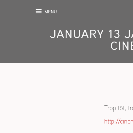
MENU
JANUARY 13 J
CIN
MEPAGE
ENTS
LMOGRAPHY
ROSPECTIVE
Trop tôt, t
LISHING
http://cin
IBITION