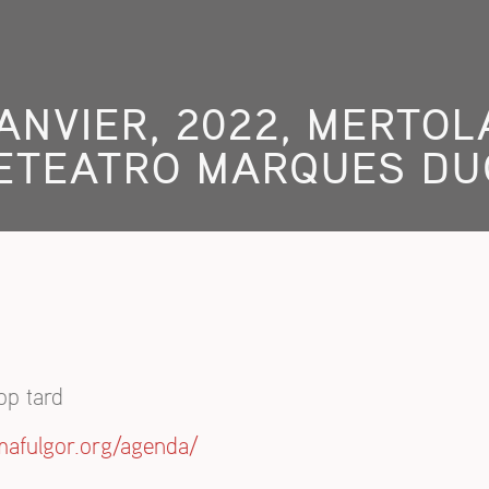
ANVIER, 2022, MERTOL
ETEATRO MARQUES D
rop tard
emafulgor.org/agenda/