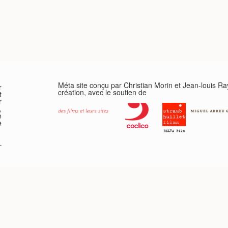
Méta site conçu par Christian Morin et Jean-louis R
r
création, avec le soutien de
t
r
,
e
e
-