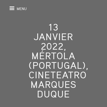
MENU
13
JANVIER
IL
2022,
MÉRTOLA
DA
(PORTUGAL),
GRAPHIE
CINETEATRO
SPECTIVES
MARQUES
ONS
DUQUE
ITION