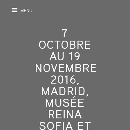
MENU
7
OCTOBRE
IL
AU 19
NOVEMBRE
DA
2016,
GRAPHIE
MADRID,
SPECTIVES
MUSÉE
ONS
REINA
SOFIA ET
ITION