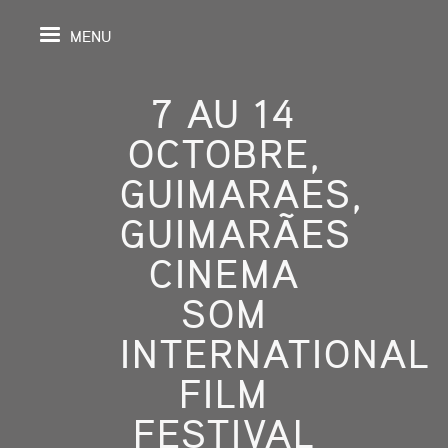
MENU
7 AU 14
OCTOBRE,
IL
GUIMARAES,
GUIMARÃES
DA
CINEMA
GRAPHIE
SOM
SPECTIVES
INTERNATIONAL
ONS
FILM
FESTIVAL
ITION