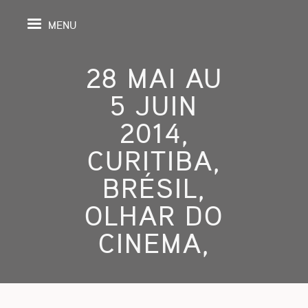
MENU
28 MAI AU
5 JUIN
IL
2014,
CURITIBA,
DA
BRÉSIL,
GRAPHIE
OLHAR DO
SPECTIVES
CINEMA,
ONS
ITION