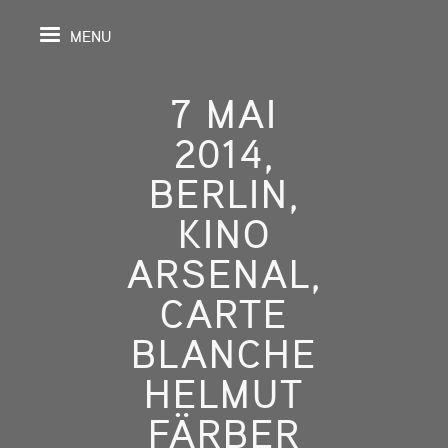
MENU
7 MAI
2014,
IL
BERLIN,
KINO
DA
ARSENAL,
GRAPHIE
CARTE
SPECTIVES
BLANCHE
ONS
HELMUT
FÄRBER
ITION