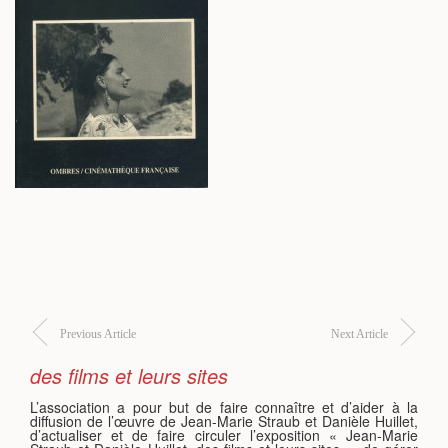
S
Previous Article
Next Article
des films et leurs sites
L’association a pour but de faire connaître et d’aider à la
diffusion de l’œuvre de Jean-Marie Straub et Danièle Huillet,
d’actualiser et de faire circuler l’exposition « Jean-Marie