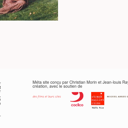
Méta site conçu par Christian Morin et Jean-louis R
r
création, avec le soutien de
t
r
,
e
e
-