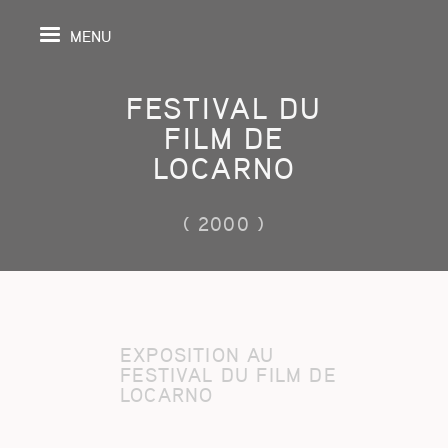
MENU
FESTIVAL DU
FILM DE
LOCARNO
IL
( 2000 )
DA
GRAPHIE
SPECTIVES
EXPOSITION AU
FESTIVAL DU FILM DE
ONS
LOCARNO
ITION