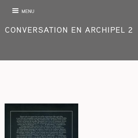
MENU
CONVERSATION EN ARCHIPEL 2
IL
DA
GRAPHIE
SPECTIVES
ONS
ITION