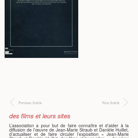
S
Previous Article
Next Article
des films et leurs sites
L’association a pour but de faire connaître et d’aider à la
diffusion de l’œuvre de Jean-Marie Straub et Danièle Huillet,
d’actualiser et de faire circuler l’exposition « Jean-Marie