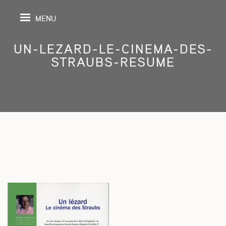
MENU
UN-LEZARD-LE-CINEMA-DES-
STRAUBS-RESUME
PAGE
S
GRAPHY
SPECTIVE
SHING
TION