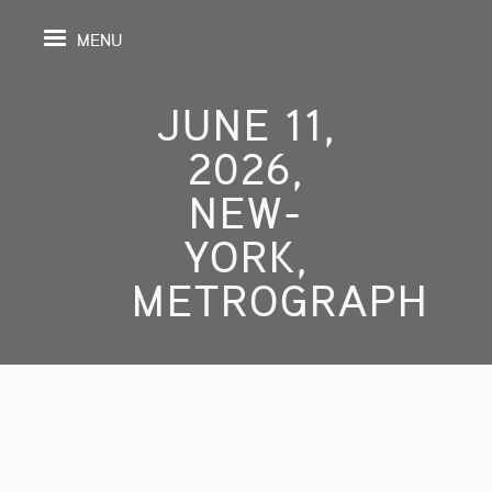
MENU
JUNE 11,
2026,
PAGE
NEW-
YORK,
S
METROGRAPH
GRAPHY
SPECTIVE
SHING
TION