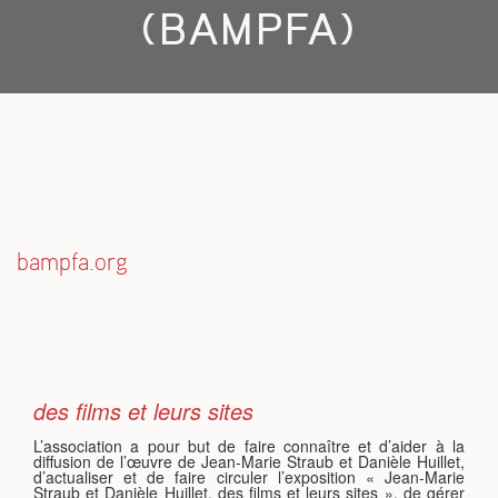
(BAMPFA)
S
bampfa.org
des films et leurs sites
L’association a pour but de faire connaître et d’aider à la
diffusion de l’œuvre de Jean-Marie Straub et Danièle Huillet,
d’actualiser et de faire circuler l’exposition « Jean-Marie
Straub et Danièle Huillet, des films et leurs sites », de gérer