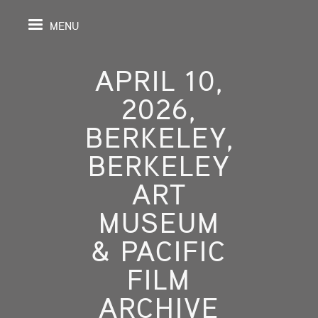
MENU
APRIL 10,
2026,
PAGE
BERKELEY,
BERKELEY
S
ART
GRAPHY
MUSEUM
SPECTIVE
& PACIFIC
SHING
FILM
ARCHIVE
TION