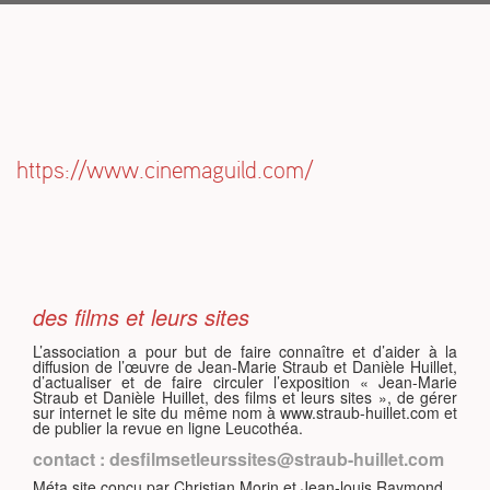
S
https://www.cinemaguild.com/
des films et leurs sites
L’association a pour but de faire connaître et d’aider à la
diffusion de l’œuvre de Jean-Marie Straub et Danièle Huillet,
d’actualiser et de faire circuler l’exposition « Jean-Marie
Straub et Danièle Huillet, des films et leurs sites », de gérer
sur internet le site du même nom à www.straub-huillet.com et
de publier la revue en ligne Leucothéa.
contact : desfilmsetleurssites@straub-huillet.com
Méta site conçu par Christian Morin et Jean-louis Raymond