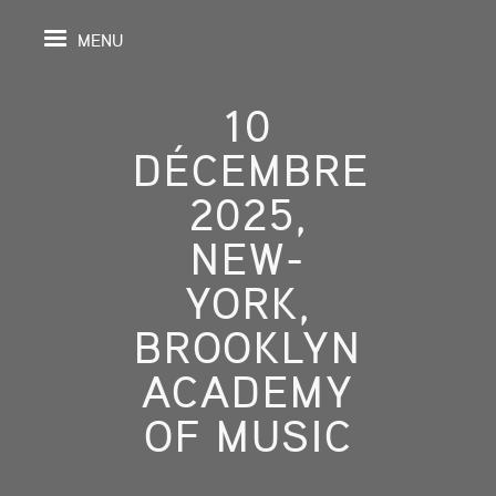
MENU
10
DÉCEMBRE
IL
2025,
NEW-
DA
YORK,
GRAPHIE
BROOKLYN
SPECTIVES
ACADEMY
ONS
OF MUSIC
ITION