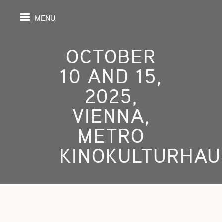
MENU
OCTOBER
10 AND 15,
PAGE
2025,
VIENNA,
S
METRO
GRAPHY
KINOKULTURHAU
SPECTIVE
SHING
TION