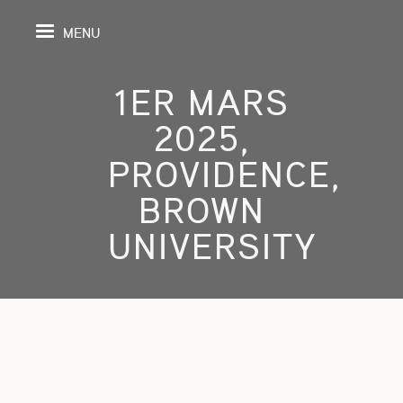
MENU
1ER MARS
2025,
IL
PROVIDENCE,
BROWN
DA
UNIVERSITY
GRAPHIE
SPECTIVES
ONS
ITION