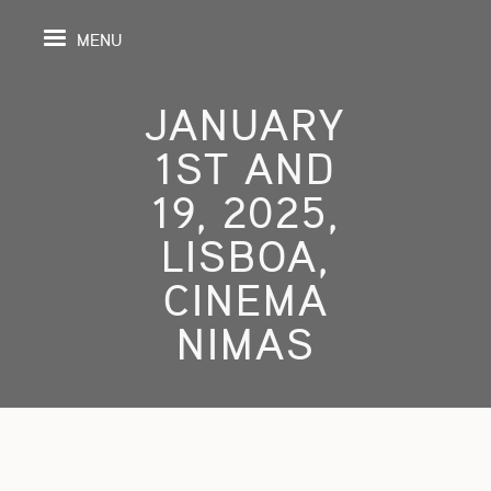
MENU
JANUARY
1ST AND
PAGE
19, 2025,
LISBOA,
S
CINEMA
GRAPHY
NIMAS
SPECTIVE
SHING
TION