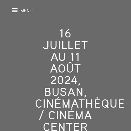
MENU
16
JUILLET
IL
AU 11
AOÛT
DA
2024,
GRAPHIE
BUSAN,
SPECTIVES
CINÉMATHÈQUE
ONS
/ CINÉMA
CENTER
ITION