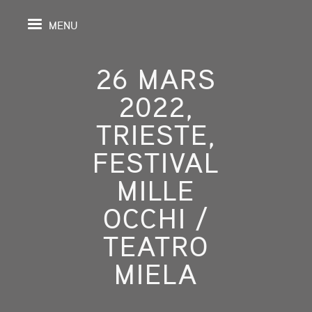
MENU
26 MARS
2022,
IL
TRIESTE,
FESTIVAL
DA
MILLE
GRAPHIE
OCCHI /
SPECTIVES
TEATRO
ONS
MIELA
ITION