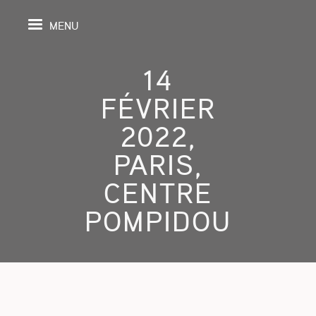
MENU
14
FÉVRIER
IL
2022,
PARIS,
DA
CENTRE
GRAPHIE
POMPIDOU
SPECTIVES
ONS
ITION