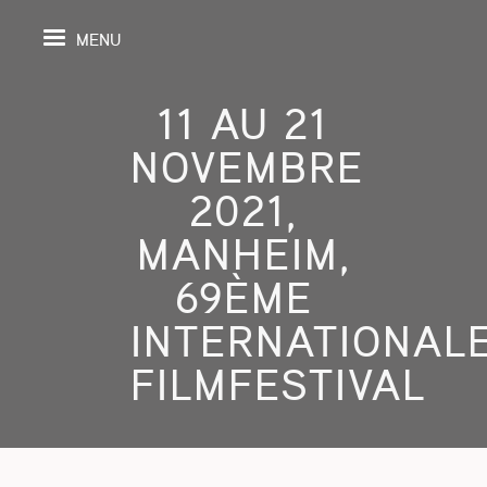
MENU
11 AU 21
NOVEMBRE
IL
2021,
MANHEIM,
DA
69ÈME
GRAPHIE
INTERNATIONAL
SPECTIVES
FILMFESTIVAL
ONS
ITION