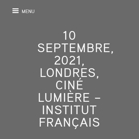
MENU
10
SEPTEMBRE,
IL
2021,
LONDRES,
DA
CINÉ
GRAPHIE
LUMIÈRE –
SPECTIVES
INSTITUT
ONS
FRANÇAIS
ITION