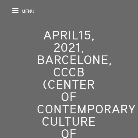
MENU
APRIL15,
2021,
PAGE
BARCELONE,
CCCB
S
(CENTER
GRAPHY
OF
SPECTIVE
CONTEMPORARY
SHING
CULTURE
OF
TION