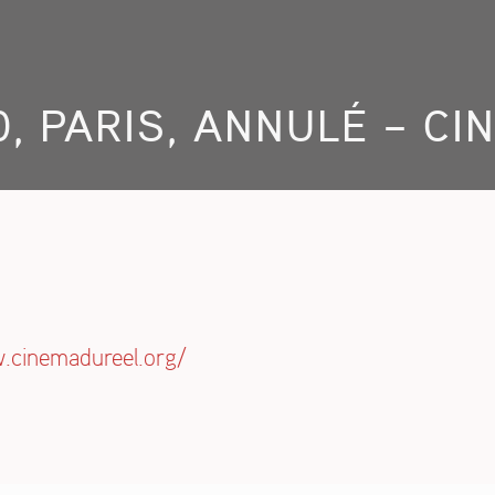
0, PARIS, ANNULÉ – CI
.cinemadureel.org/