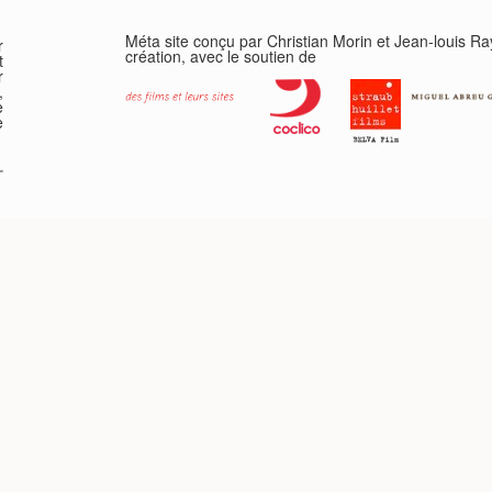
Méta site conçu par Christian Morin et Jean-louis R
r
création, avec le soutien de
t
r
,
e
e
-