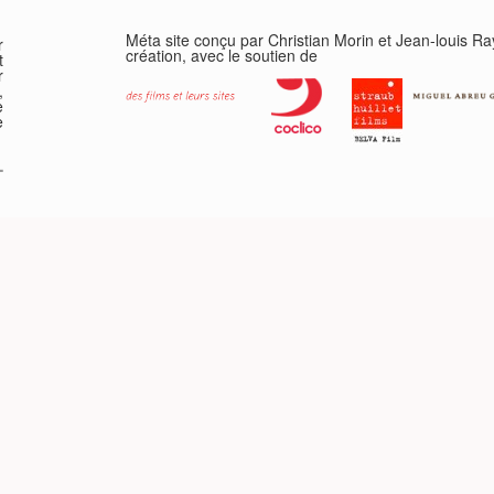
Méta site conçu par Christian Morin et Jean-louis R
r
création, avec le soutien de
t
r
,
e
e
-