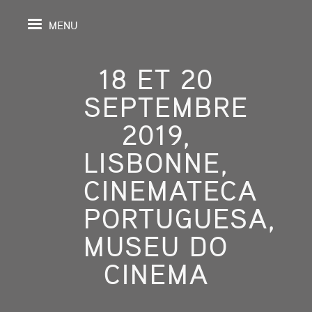
MENU
18 ET 20
SEPTEMBRE
IL
2019,
LISBONNE,
DA
CINEMATECA
GRAPHIE
PORTUGUESA,
SPECTIVES
MUSEU DO
ONS
CINEMA
ITION