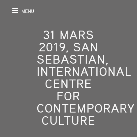
MENU
31 MARS
2019, SAN
IL
SEBASTIAN,
INTERNATIONAL
DA
CENTRE
GRAPHIE
FOR
SPECTIVES
CONTEMPORARY
ONS
CULTURE
ITION