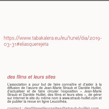
S
https://www.tabakalera.eu/eu/tunel/dia/2019-
03-31#eliasquerejeta
des films et leurs sites
L’association a pour but de faire connaître et d’aider à la
diffusion de l’œuvre de Jean-Marie Straub et Danièle Huillet,
d’actualiser et de faire circuler l’exposition « Jean-Marie
Straub et Danièle Huillet, des films et leurs sites », de gérer
sur internet le site du même nom à www.straub-huillet.com et
de publier la revue en ligne Leucothéa.
contact : desfilmsetleurssites@straub-huillet.com