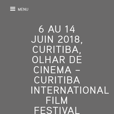
MENU
6 AU 14
JUIN 2018,
IL
CURITIBA,
OLHAR DE
DA
CINEMA –
GRAPHIE
CURITIBA
SPECTIVES
INTERNATIONAL
ONS
FILM
FESTIVAL
ITION