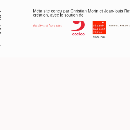
Méta site conçu par Christian Morin et Jean-louis R
r
création, avec le soutien de
t
r
,
e
e
-