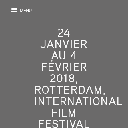
MENU
24
JANVIER
IL
AU 4
FÉVRIER
DA
2018,
GRAPHIE
ROTTERDAM,
SPECTIVES
INTERNATIONAL
ONS
FILM
FESTIVAL
ITION