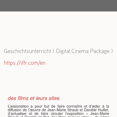
S
Geschichtsunterricht ( Digital Cinema Package )
https://iffr.com/en
des films et leurs sites
L’association a pour but de faire connaître et d’aider à la
diffusion de l’œuvre de Jean-Marie Straub et Danièle Huillet,
d’actualiser et de faire circuler l’exposition « Jean-Marie