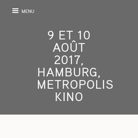
MENU
9 ET 10
AOÛT
IL
2017,
HAMBURG,
DA
METROPOLIS
GRAPHIE
KINO
SPECTIVES
ONS
ITION