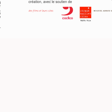
création, avec le soutien de
t
r
,
e
e
-