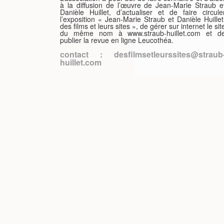
à la diffusion de l’œuvre de Jean-Marie Straub e
Danièle Huillet, d’actualiser et de faire circule
ISH
l’exposition « Jean-Marie Straub et Danièle Huillet
des films et leurs sites », de gérer sur internet le sit
du même nom à www.straub-huillet.com et d
publier la revue en ligne Leucothéa.
ÇAIS
contact : desfilmsetleurssites@straub
huillet.com