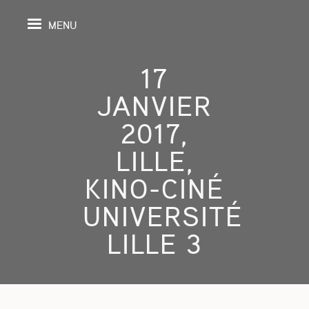
MENU
17
JANVIER
IL
2017,
LILLE,
DA
KINO-CINÉ
GRAPHIE
UNIVERSITÉ
SPECTIVES
LILLE 3
ONS
ITION