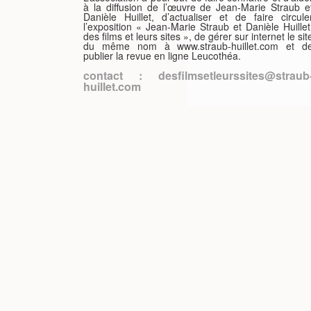
à la diffusion de l’œuvre de Jean-Marie Straub e
Danièle Huillet, d’actualiser et de faire circule
ISH
l’exposition « Jean-Marie Straub et Danièle Huillet
des films et leurs sites », de gérer sur internet le sit
du même nom à www.straub-huillet.com et d
publier la revue en ligne Leucothéa.
ÇAIS
contact : desfilmsetleurssites@straub
huillet.com