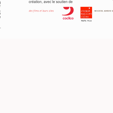
création, avec le soutien de
t
r
,
e
e
-