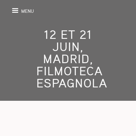
MENU
12 ET 21
JUIN,
IL
MADRID,
FILMOTECA
DA
ESPAGNOLA
GRAPHIE
SPECTIVES
ONS
ITION