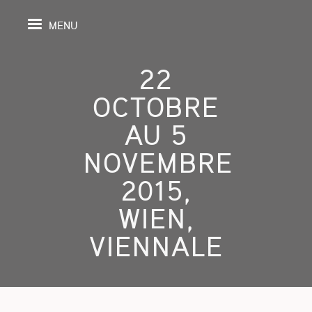
MENU
22
OCTOBRE
IL
AU 5
NOVEMBRE
DA
2015,
GRAPHIE
WIEN,
SPECTIVES
VIENNALE
ONS
ITION