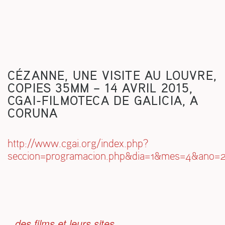
S
CÉZANNE, UNE VISITE AU LOUVRE,
COPIES 35MM – 14 AVRIL 2015,
CGAI-FILMOTECA DE GALICIA, A
CORUNA
http://www.cgai.org/index.php?
seccion=programacion.php&dia=1&mes=4&ano=
des films et leurs sites