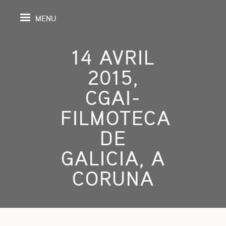
MENU
14 AVRIL
2015,
IL
CGAI-
FILMOTECA
DA
DE
GRAPHIE
GALICIA, A
SPECTIVES
CORUNA
ONS
ITION