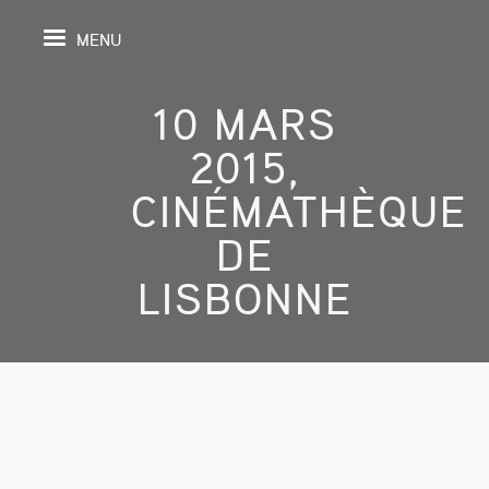
MENU
10 MARS
2015,
IL
CINÉMATHÈQUE
DE
DA
LISBONNE
GRAPHIE
SPECTIVES
ONS
ITION