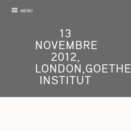
MENU
13
NOVEMBRE
IL
2012,
LONDON,GOETHE
DA
INSTITUT
GRAPHIE
SPECTIVES
ONS
ITION