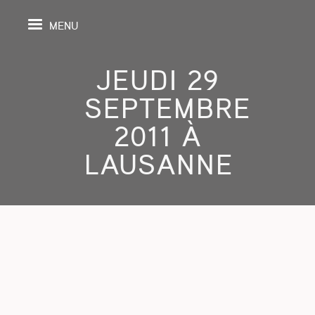
MENU
JEUDI 29
SEPTEMBRE
IL
2011 À
LAUSANNE
DA
GRAPHIE
SPECTIVES
ONS
ITION