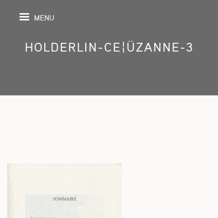
MENU
HOLDERLIN-CE¦ÜZANNE-3
IL
DA
GRAPHIE
SPECTIVES
ONS
ITION