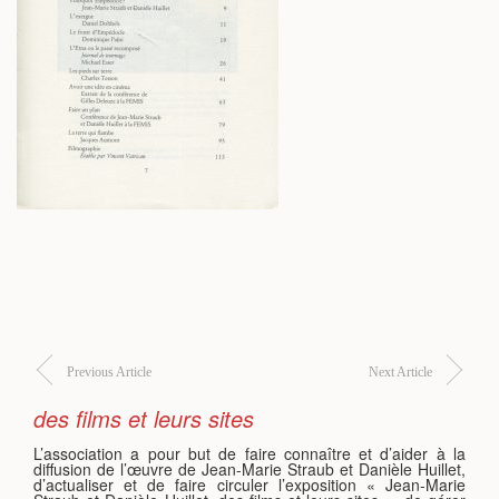
S
Previous Article
Next Article
des films et leurs sites
L’association a pour but de faire connaître et d’aider à la
diffusion de l’œuvre de Jean-Marie Straub et Danièle Huillet,
d’actualiser et de faire circuler l’exposition « Jean-Marie