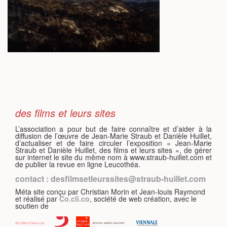
S
des films et leurs sites
L’association a pour but de faire connaître et d’aider à la
diffusion de l’œuvre de Jean-Marie Straub et Danièle Huillet,
d’actualiser et de faire circuler l’exposition « Jean-Marie
Straub et Danièle Huillet, des films et leurs sites », de gérer
sur internet le site du même nom à www.straub-huillet.com et
de publier la revue en ligne Leucothéa.
contact : desfilmsetleurssites@straub-huillet.com
Méta site conçu par Christian Morin et Jean-louis Raymond
et réalisé par
Co.cli.co
, société de web création, avec le
soutien de