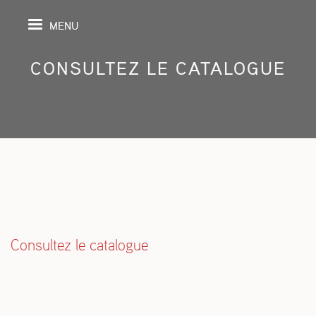
MENU
CONSULTEZ LE CATALOGUE
PAGE
S
GRAPHY
SPECTIVE
Consultez le catalogue
SHING
TION