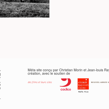
Méta site conçu par Christian Morin et Jean-louis R
r
création, avec le soutien de
t
r
,
e
e
-